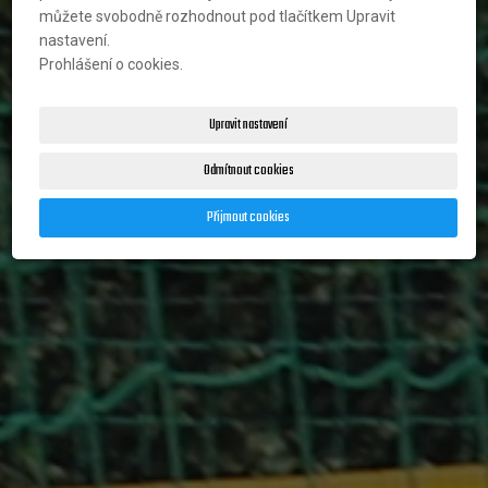
můžete svobodně rozhodnout pod tlačítkem Upravit
nastavení.
Prohlášení o cookies.
Upravit nastavení
BEACHVOLEJBAL TURNOV
Odmítnout cookies
Sportovní klub pro profíky i veřejnost
Přijmout cookies