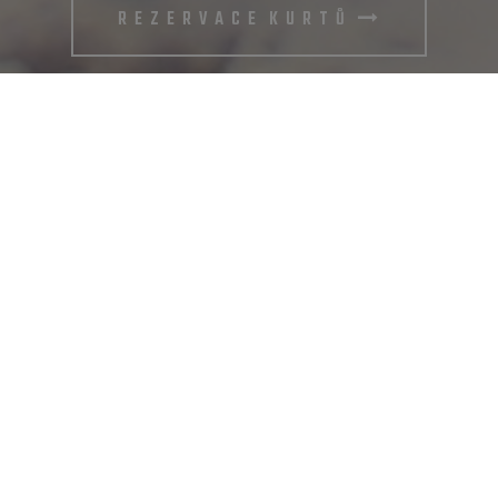
R E Z E R V A C E K U R T Ů
O NÁS
Navštivte náš areál beachvolejbalových kurtů a
volnočasové zóny. Nové sportoviště se nachází pod
turnovským atletickým stadionem a naleznete zde
tři profesionální beachvolejbalová hřiště. Ta jsou
přístupná nejen členům volejbalového oddílu TJ