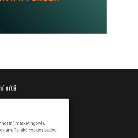
ní sítě
nnostní, marketingové).
reklam. To jaké cookies budou