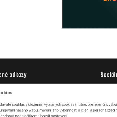
ené odkazy
Sociál
nov
ookies
al Turnov
k Technik
 dáváte souhlas s uložením vybraných cookies (nutné, preferenční, výko
ungování našeho webu, měření jeho výkonnosti a cílení a personalizaci 
hodnout pod tlačítkem Upravit nastavení.