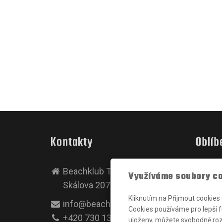
Kontakty
Oblíb
Beachklub TJ Turnov
TJ Tur
Využíváme soubory c
Skálova 207, Turnov
Volejb
Schrac
Kliknutím na Přijmout cookies
info@beachturnov.cz
Cookies používáme pro lepší f
+420 730 135 773
uloženy, můžete svobodně roz