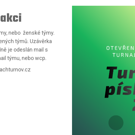
 akci
ýmy, nebo ženské týmy.
šených týmů. Uzávěrka
dně je odeslán mail s
ail týmu, nebo wcp.
eachturnov.cz